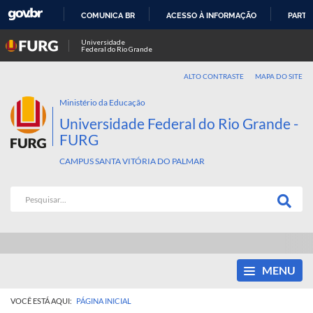
COMUNICA BR
ACESSO À INFORMAÇÃO
PARTI
IR
Universidade
Federal do Rio Grande
PARA
O
ALTO CONTRASTE
MAPA DO SITE
CONTEÚDO
Ministério da Educação
Universidade Federal do Rio Grande -
FURG
CAMPUS SANTA VITÓRIA DO PALMAR
MENU
VOCÊ ESTÁ AQUI:
PÁGINA INICIAL